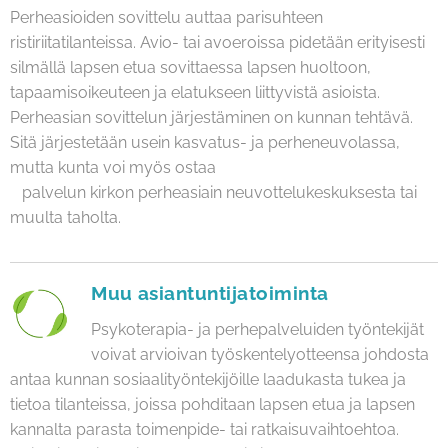
Perheasioiden sovittelu auttaa parisuhteen
ristiriitatilanteissa. Avio- tai avoeroissa pidetään erityisesti
silmällä lapsen etua sovittaessa lapsen huoltoon,
tapaamisoikeuteen ja elatukseen liittyvistä asioista.
Perheasian sovittelun järjestäminen on kunnan tehtävä.
Sitä järjestetään usein kasvatus- ja perheneuvolassa,
mutta kunta voi myös ostaa
palvelun kirkon perheasiain neuvottelukeskuksesta tai
muulta taholta.
Muu asiantuntijatoiminta
Psykoterapia- ja perhepalveluiden työntekijät
voivat arvioivan työskentelyotteensa johdosta
antaa kunnan sosiaalityöntekijöille laadukasta tukea ja
tietoa tilanteissa, joissa pohditaan lapsen etua ja lapsen
kannalta parasta toimenpide- tai ratkaisuvaihtoehtoa.