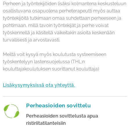
Perheen ja työntekijöiden lisäksi kolmantena keskusteluun
osallistuvana osapuolena perheterapeutti myös auttaa
työntekijöitä tutkimaan omaa suhdettaan perheeseen ja
pohtimaan, millä tavoin työntekijät ja perhe voivat
työskennellä ja käsitellä vaikeitakin asioita keskenään
turvallisesti ja arvostavasti.
Meiltä voit kysyä myös koulutusta systeemiseen
työskentelyyn lastensuojelussa (THL:n
kouluttajakoulutuksen suorittanut kouluttaja)
Lisäkysymyksissä ota yhteyttä.
Perheasioiden sovittelu
Perheasioiden sovittelusta apua
ristiriitatilanteisiin