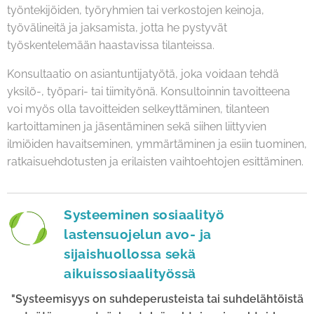
työntekijöiden, työryhmien tai verkostojen keinoja,
työvälineitä ja jaksamista, jotta he pystyvät
työskentelemään haastavissa tilanteissa.
Konsultaatio on asiantuntijatyötä, joka voidaan tehdä
yksilö-, työpari- tai tiimityönä. Konsultoinnin tavoitteena
voi myös olla tavoitteiden selkeyttäminen, tilanteen
kartoittaminen ja jäsentäminen sekä siihen liittyvien
ilmiöiden havaitseminen, ymmärtäminen ja esiin tuominen,
ratkaisuehdotusten ja erilaisten vaihtoehtojen esittäminen.
Systeeminen sosiaalityö
lastensuojelun avo- ja
sijaishuollossa sekä
aikuissosiaalityössä
"Systeemisyys on suhdeperusteista tai suhdelähtöistä