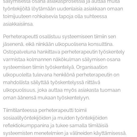
säilymisestä osana asiakasprosessia ja auttaa muita
työntekijöitä löytämään uudenlaisia asiakkaan omaan
toimijuuteen rohkaisevia tapoja olla suhteessa
asiakkaisiinsa.
Perheterapeutti osallistuu systeemiseen tiimiin sen
jäsenenä, eikä niinkään ulkopuolisena konsulttina.
Ostopalveluna hankittava perheterapeutin työskentely
varmistaa kolmannen näkökulman säilymisen osana
systeemisen tiimin työskentelyä. Organisaation
ulkopuolelta tulevana henkilönä perheterapeutin on
mahdollista säilyttää työskentelyssä riittävä
ulkopuolisuus, joka auttaa myös asiakasta tuomaan
oman äänensä mukaan työskentelyyn.
Tiimitilanteessa perheterapeutti toimii
sosiaalityöntekijöiden ja muiden työntekijöiden
reflektiokumppanina ja tukee samalla tiimiläisiä
systeemisten menetelmien ja välineiden käyttämisessä.