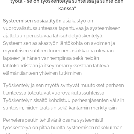
työtä - se on työskentelyä suhteissa ja suhteiden
kanssa"
Systeemisen sosiaalityön
asiakastyö on
vuorovaikutussuhteessa tapahtuvaa ja systeemiseen
ajatteluun perustuvaa lähisuhdetyöskentelyä.
Systeemisen asiakastyön lähtökohta on avoimen ja
myönteisen suhteen luominen asiakkaana olevaan
lapseen ja hänen vanhempiinsa sekä heidän
lähtökohdistaan ja itseymmärryksestään lähtevä
elämäntilanteen yhteinen tutkiminen.
Työskentely ja sen myötä syntyvät muutokset perheen
tilanteessa toteutuvat vuorovaikutussuhteissa.
Työskentelyn sisältö kohdistuu perheenjäsenten välisiin
suhteisiin, niiden laatuun sekä kantamiin merkityksiin.
Perheterapeutin tehtävänä osana systeemistä
työskentelyä on pitää huolta systeemisen näkökulman