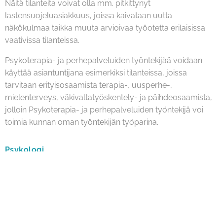
Näitä tilanteita voivat olla mm. pitkittynyt
lastensuojeluasiakkuus, joissa kaivataan uutta
näkökulmaa taikka muuta arvioivaa työotetta erilaisissa
vaativissa tilanteissa.
Psykoterapia- ja perhepalveluiden työntekijää voidaan
käyttää asiantuntijana esimerkiksi tilanteissa, joissa
tarvitaan erityisosaamista terapia-, uusperhe-,
mielenterveys, väkivaltatyöskentely- ja päihdeosaamista,
jolloin Psykoterapia- ja perhepalveluiden työntekijä voi
toimia kunnan oman työntekijän työparina.
Psykologi
Psykologin tavoitteena on tuoda perhetyöhön,
perhekuntoutukseen ja arviointiin psykologinen
näkökulma lapsen kehitykseen ja perheen
vuorovaikutussuhteisiin. Psykologin ammattiosaamista
voidaan myös räätälöidysti sovittaa tilaajan muuhun