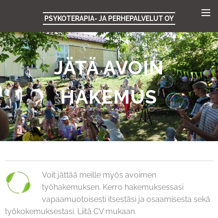
PSYKOTERAPIA- JA PERHEPALVELUT OY
JÄTÄ AVOIN
HAKEMUS
Voit jättää meille myös avoimen
työhakemuksen. Kerro hakemuksessasi
vapaamuotoisesti itsestäsi ja osaamisesta sekä
työkokemuksestasi. Liitä CV mukaan.