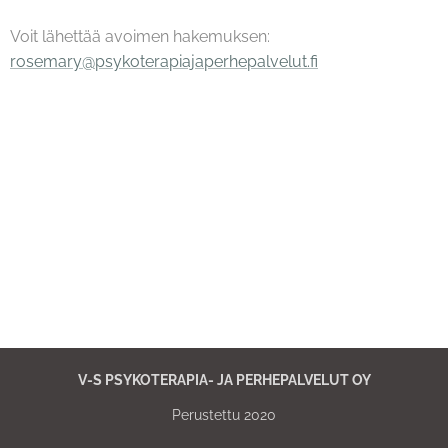
Voit lähettää avoimen hakemuksen:
rosemary@psykoterapiajaperhepalvelut.fi
V-S PSYKOTERAPIA- JA PERHEPALVELUT OY
Perustettu 2020