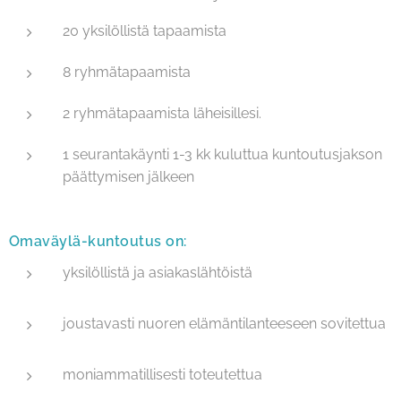
20 yksilöllistä tapaamista
8 ryhmätapaamista
2 ryhmätapaamista läheisillesi.
1 seurantakäynti 1-3 kk kuluttua kuntoutusjakson
päättymisen jälkeen
Omaväylä-kuntoutus on:
yksilöllistä ja asiakaslähtöistä
joustavasti nuoren elämäntilanteeseen sovitettua
moniammatillisesti toteutettua