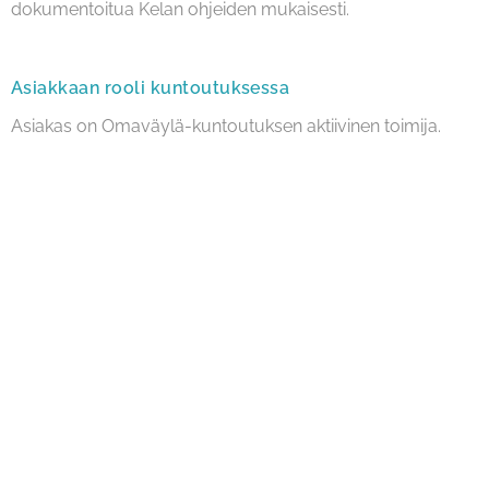
dokumentoitua Kelan ohjeiden mukaisesti.
Asiakkaan rooli kuntoutuksessa
Asiakas on Omaväylä-kuntoutuksen aktiivinen toimija.
Kuntoutus perustuu yhteistyöhön, jossa:
asiakas osallistuu tavoitteiden asettamiseen
kuntoutuksen sisältöä muokataan tarpeen
mukaan
edistymistä arvioidaan yhdessä kuntoutuksen
aikana
Miksi V-S Psykoterapia ja Perhepalvelut?