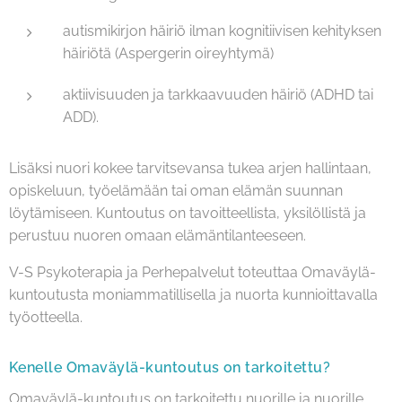
autismikirjon häiriö ilman kognitiivisen kehityksen
häiriötä (Aspergerin oireyhtymä)
aktiivisuuden ja tarkkaavuuden häiriö (ADHD tai
ADD).
Lisäksi nuori kokee tarvitsevansa tukea arjen hallintaan,
opiskeluun, työelämään tai oman elämän suunnan
löytämiseen. Kuntoutus on tavoitteellista, yksilöllistä ja
perustuu nuoren omaan elämäntilanteeseen.
V-S Psykoterapia ja Perhepalvelut toteuttaa Omaväylä-
kuntoutusta moniammatillisella ja nuorta kunnioittavalla
työotteella.
Kenelle Omaväylä-kuntoutus on tarkoitettu?
Omaväylä-kuntoutus on tarkoitettu nuorille ja nuorille