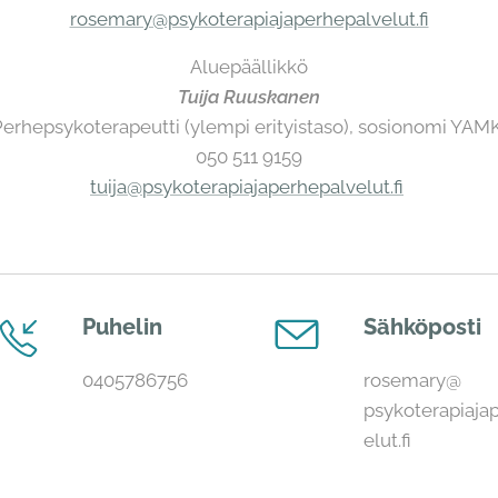
rosemary@psykoterapiajaperhepalvelut.fi
Aluepäällikkö
Tuija Ruuskanen
Perhepsykoterapeutti (ylempi erityistaso), sosionomi YAM
050 511 9159
tuija@psykoterapiajaperhepalvelut.fi
Puhelin
Sähköposti
0405786756
rosemary@
psykoterapiaja
elut.fi