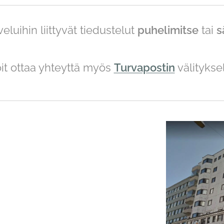
eluihin liittyvät tiedustelut
puhelimitse
tai
s
it ottaa yhteyttä myös
Turvapostin
välityksel