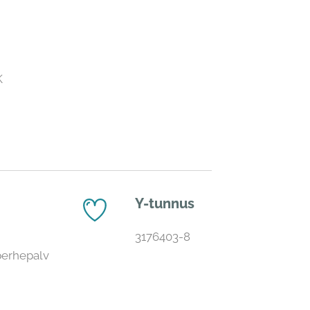
K
Y-tunnus
3176403-8
perhepalv